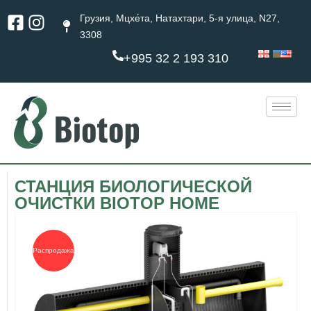
Перейти
Facebook-
Instagram
Грузия, Мцхе́та, Натахтари, 5-я улица, N27,
к
square
3308
содержимому
+995 32 2 193 310
СТАНЦИЯ БИОЛОГИЧЕСКОЙ
ОЧИСТКИ BIOTOP HOME
Первоначальная
Текущая
цена
цена:
составляла
4200 ₾.
Распродажа!
4500 ₾.