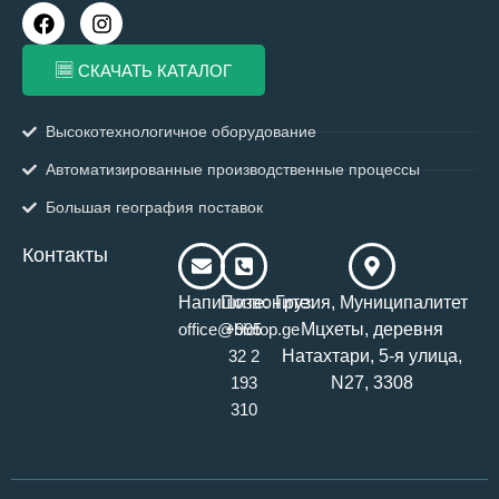
F
I
a
n
c
s
СКАЧАТЬ КАТАЛОГ
e
t
b
a
o
g
Высокотехнологичное оборудование
o
r
k
a
Автоматизированные производственные процессы
m
Большая география поставок
Контакты
Напишите:
Позвоните:
Грузия, Муниципалитет
Мцхеты, деревня
office@biotop.ge
+995
Натахтари, 5-я улица,
32 2
N27, 3308
193
310