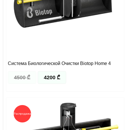
Система Биологической Очистки Biotop Home 4
4500
₾
4200
₾
Первоначальная
Текущая
цена
цена:
составляла
6325 ₾.
Распродажа!
6500 ₾.