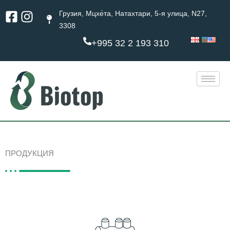
Перейти
Facebook-
Instagram
Грузия, Мцхе́та, Натахтари, 5-я улица, N27,
к
square
3308
содержимому
+995 32 2 193 310
ПРОДУКЦИЯ