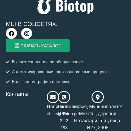
МЫ В СОЦСЕТЯХ:
F
I
a
n
c
s
СКАЧАТЬ КАТАЛОГ
e
t
b
a
o
g
Высокотехнологичное оборудование
o
r
k
a
Автоматизированные производственные процессы
m
Большая география поставок
Контакты
Напишите:
Позвоните:
Грузия, Муниципалитет
Мцхеты, деревня
office@biotop.ge
+995
Натахтари, 5-я улица,
32 2
N27, 3308
193