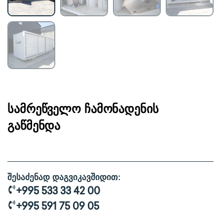
ᲡᲐᲛᲠᲔᲬᲕᲔᲚᲝ ᲩᲐᲛᲝᲜᲐᲓᲔᲜᲘᲡ
ᲒᲐᲬᲛᲔᲜᲓᲐ
შესაძენად დაგვიკავშიდით:
+995 533 33 42 00
+995 591 75 09 05