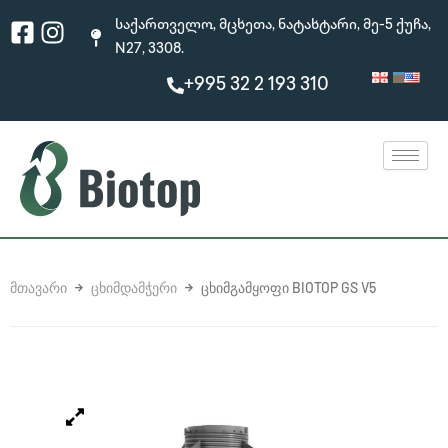
Skip
Facebook-
Instagram
საქართველო, მცხეთა, ნატახტარი, მე-5 ქუჩა,
to
square
N27, 3308.
content
+995 32 2 193 310
ᲛᲗᲐᲕᲐᲠᲘ
ᲪᲮᲘᲛᲓᲐᲛᲭᲔᲠᲘ
ᲪᲮᲘᲛᲒᲐᲛᲧᲝᲤᲘ BIOTOP GS V5