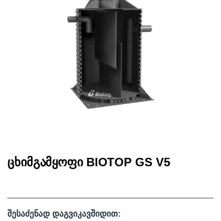
ᲪᲮᲘᲛᲒᲐᲛᲧᲝᲤᲘ BIOTOP GS V5
შესაძენად დაგვიკავშიდით: