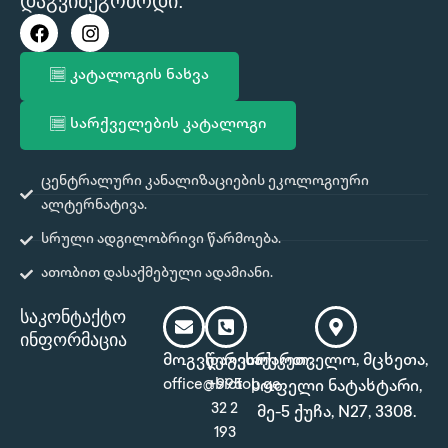
დაგვიმეგობრდი:
F
I
a
n
c
s
კატალოგის ნახვა
e
t
b
a
o
g
სარქველების კატალოგი
o
r
k
a
m
ცენტრალური კანალიზაციების ეკოლოგიური
ალტერნატივა.
სრული ადგილობრივი წარმოება.
ათობით დასაქმებული ადამიანი.
საკონტაქტო
ინფორმაცია
მოგვწერეთ:
დაგვირეკეთ:
საქართველო, მცხეთა,
office@biotop.ge
+995
სოფელი ნატახტარი,
32 2
მე-5 ქუჩა, N27, 3308.
193