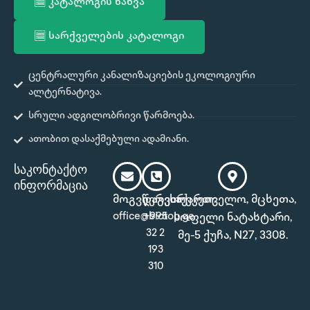
კატალოგის ნახვა
e
t
b
a
o
g
სარქველების კატალოგი
o
r
k
a
m
ცენტრალური კანალიზაციების ეკოლოგიური
ალტერნატივა.
სრული ადგილობრივი წარმოება.
ათობით დასაქმებული ადამიანი.
საკონტაქტო
ინფორმაცია
მოგვწერეთ:
დაგვირეკეთ:
საქართველო, მცხეთა,
office@biotop.ge
+995
სოფელი ნატახტარი,
32 2
მე-5 ქუჩა, N27, 3308.
193
310