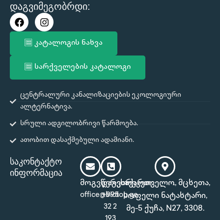
დაგვიმეგობრდი:
F
I
a
n
c
s
კატალოგის ნახვა
e
t
b
a
o
g
სარქველების კატალოგი
o
r
k
a
m
ცენტრალური კანალიზაციების ეკოლოგიური
ალტერნატივა.
სრული ადგილობრივი წარმოება.
ათობით დასაქმებული ადამიანი.
საკონტაქტო
ინფორმაცია
მოგვწერეთ:
დაგვირეკეთ:
საქართველო, მცხეთა,
office@biotop.ge
+995
სოფელი ნატახტარი,
32 2
მე-5 ქუჩა, N27, 3308.
193